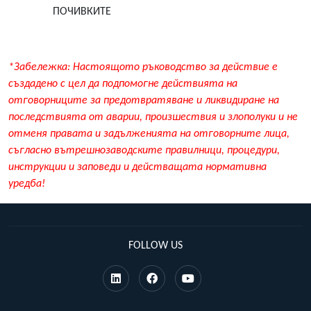
ПОЧИВКИТЕ
*Забележка: Настоящото ръководство за действие е
създадено с цел да подпомогне действията на
отговорниците за предотвратяване и ликвидиране на
последствията от аварии, произшествия и злополуки и не
отменя правата и задълженията на отговорните лица,
съгласно вътрешнозаводските правилници, процедури,
инструкции и заповеди и действащата нормативна
уредба!
FOLLOW US