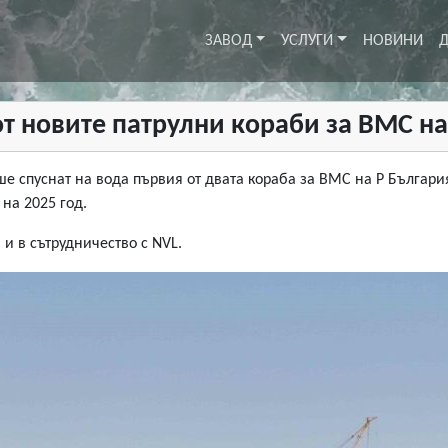
ЗАВОД
УСЛУГИ
НОВИНИ
Д
от новите патрулни кораби за ВМС н
еше спуснат на вода първия от двата кораба за ВМС на Р Българ
 на 2025 год.
 и в сътрудничество с NVL.