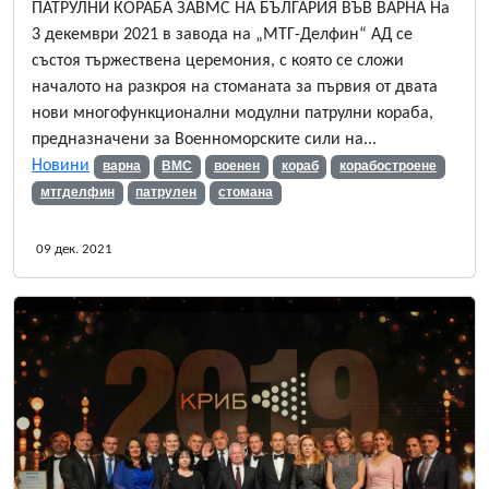
ПАТРУЛНИ КОРАБА ЗАВМС НА БЪЛГАРИЯ ВЪВ ВАРНА На
3 декември 2021 в завода на „МТГ-Делфин“ АД се
състоя тържествена церемония, с която се сложи
началото на разкроя на стоманата за първия от двата
нови многофункционални модулни патрулни кораба,
предназначени за Военноморските сили на...
Новини
варна
ВМС
военен
кораб
корабостроене
мтгделфин
патрулен
стомана
09 дек. 2021