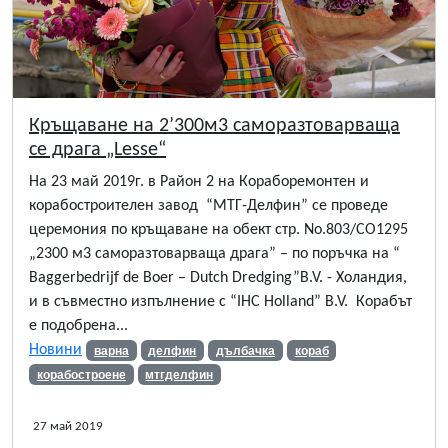
Кръщаване на 2’300м3 саморазтоварваща
се драга „Lesse“
На 23 май 2019г. в Район 2 на Кораборемонтен и
корабостроителен завод “МТГ-Делфин” се проведе
церемония по кръщаване на обект стр. No.803/CO1295
„2300 м3 саморазтоварваща драга” – по поръчка на “
Baggerbedrijf de Boer – Dutch Dredging”B.V. - Холандия,
и в съвместно изпълнение с “IHC Holland” B.V. Корабът
е подобрена...
Новини
варна
делфин
дълбачка
кораб
корабостроене
мтгделфин
27 май 2019