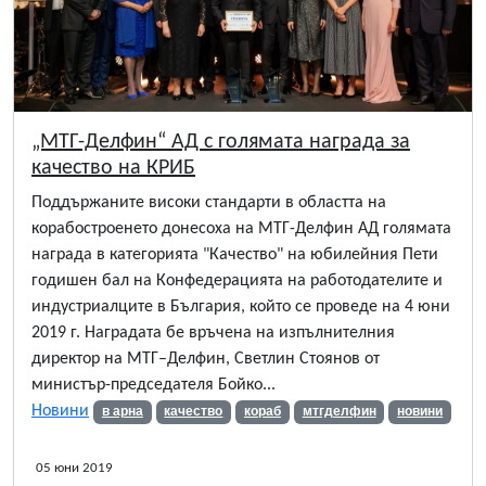
„МТГ-Делфин“ АД с голямата награда за
качество на КРИБ
Поддържаните високи стандарти в областта на
корабостроенето донесоха на МТГ-Делфин АД голямата
награда в категорията "Качество" на юбилейния Пети
годишен бал на Конфедерацията на работодателите и
индустриалците в България, който се проведе на 4 юни
2019 г. Наградата бе връчена на изпълнителния
директор на МТГ–Делфин, Светлин Стоянов от
министър-председателя Бойко...
Новини
в арна
качество
кораб
мтгделфин
новини
05 юни 2019